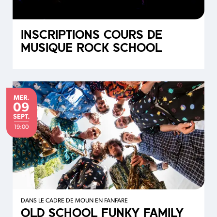
INSCRIPTIONS COURS DE
MUSIQUE ROCK SCHOOL
MERCREDI
MER.
09
SEPTEMBRE
SEPT.
19:00
DANS LE CADRE DE MOUN EN FANFARE
OLD SCHOOL FUNKY FAMILY