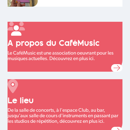
A propos du CaféMusic
Le CaféMusic est une association oeuvrant pour les
musiques actuelles. Découvrez en plus ici.
Le lieu
De la salle de concerts, à l'espace Club, au bar,
jusqu'aux salle de cours d'instruments en passant par
les studios de répétition, découvrez en plus ici.