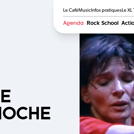
Le CaféMusic
Infos pratiques
Le XL
Agenda
Rock School
Actio
DE
INOCHE