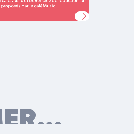
caféMusic et bénéficiez de réduction sur
s proposés par le caféMusic
MER…