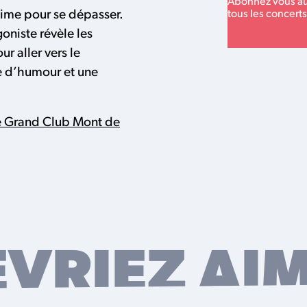
Abonnez vous au 
tous les concert
ntime pour se dépasser.
goniste révèle les
ur aller vers le
te d’humour et une
 Grand Club Mont de
EVRIEZ AI