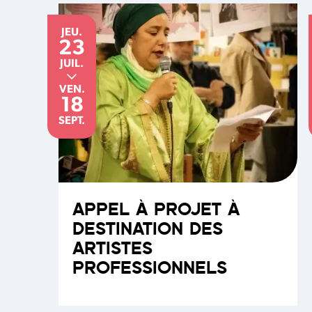
JEUDI
du
au
JEU.
23
JUILLET
JUIL.
VENDREDI
VEN.
18
SEPTEMBRE
SEPT.
APPEL À PROJET À
DESTINATION DES
ARTISTES
PROFESSIONNELS