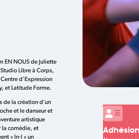
lm EN NOUS de Juliette
,
Studio Libre à Corps,
Centre d'Expression
y,
et
Latitude Forme.
 de la création d’un
noche
et le danseur et
enture artistique
Adhésio
 la comédie, et
ent « In-I » un