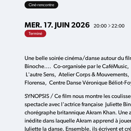
Ciné-rencontre
À
MER.
17.
JUIN
2026
20:00
22:00
Terminé
Une belle soirée cinéma/danse autour du fi
Binoche.... Co-organisée par le CaféMusic
L'autre Sens,
Atelier Corps & Mouvements,
Florensa,
Centre Danse Véronique Béliot-Fo
SYNOPSIS / Ce film nous montre les coulisses
spectacle avec l'actrice française
Juliette Bi
chorégraphe britannique Akram Khan. Une av
inédite dans laquelle Akram apprend à jouer
Juliette la danse. Ensemble, ils écrivent et cré