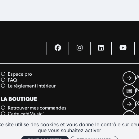
Espace pro
A
FAQ
Le règlement intérieur
N
LA BOUTIQUE
X
Retrouver mes commandes
Carte caféMusic'
L
Carte cadeau
e site utilise des cookies et vous donne le contrôle sur ce
que vous souhaitez activer