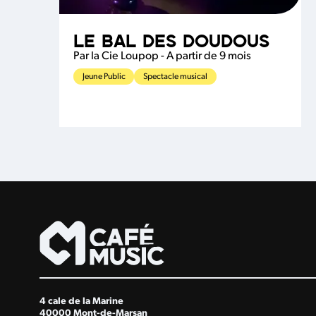
LE BAL DES DOUDOUS
Par la Cie Loupop - A partir de 9 mois
Jeune Public
Spectacle musical
4 cale de la Marine
40000 Mont-de-Marsan