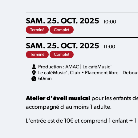
SAM.
25.
OCT.
2025
10:00
Terminé
Complet
SAM.
25.
OCT.
2025
11:00
Terminé
Complet
Production : AMAC | Le caféMusic'
Le caféMusic'
,
Club
• Placement libre – Debou
60min
Atelier d'éveil musical
pour les enfants d
accompagné d'au moins 1 adulte.
L'entrée est de 10€ et comprend 1 enfant +