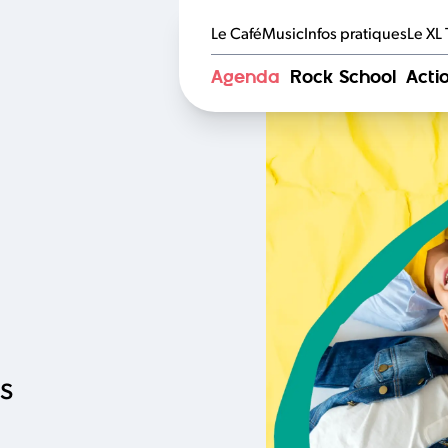
Le CaféMusic
Infos pratiques
Le XL
Agenda
Rock School
Actio
s