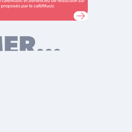
caféMusic et bénéficiez de réduction sur
s proposés par le caféMusic
MER…