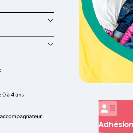
t
e 0 à 4 ans
 1 accompagnateur.
Adhésio