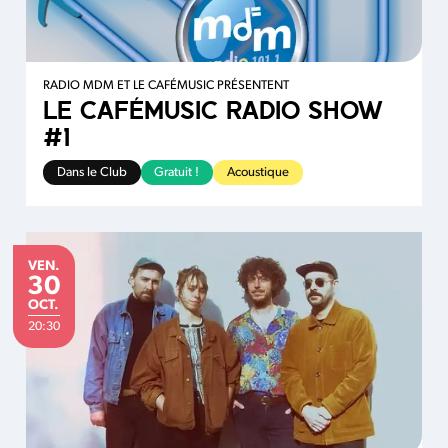
RADIO MDM ET LE CAFÉMUSIC PRÉSENTENT
LE CAFÉMUSIC RADIO SHOW
#1
Dans le Club
Gratuit !
Acoustique
VENDREDI
VEN.
30
OCTOBRE
OCT.
20:30