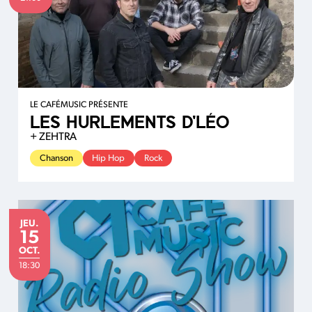
LE CAFÉMUSIC PRÉSENTE
LES HURLEMENTS D'LÉO
+ ZEHTRA
Chanson
Hip Hop
Rock
JEUDI
JEU.
15
OCTOBRE
OCT.
18:30