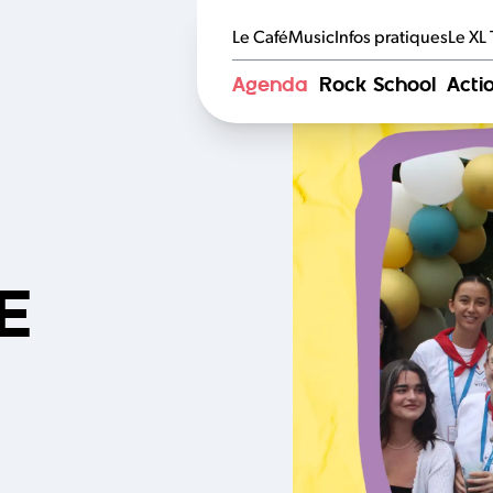
Le CaféMusic
Infos pratiques
Le XL
Agenda
Rock School
Actio
E