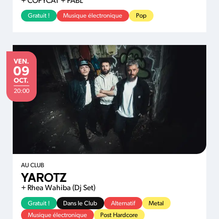
+ COPYCAT + FABL
Gratuit !
Musique électronique
Pop
VENDREDI
VEN.
09
OCTOBRE
OCT.
20:00
AU CLUB
YAROTZ
+ Rhea Wahiba (Dj Set)
Gratuit !
Dans le Club
Alternatif
Metal
Musique électronique
Post Hardcore