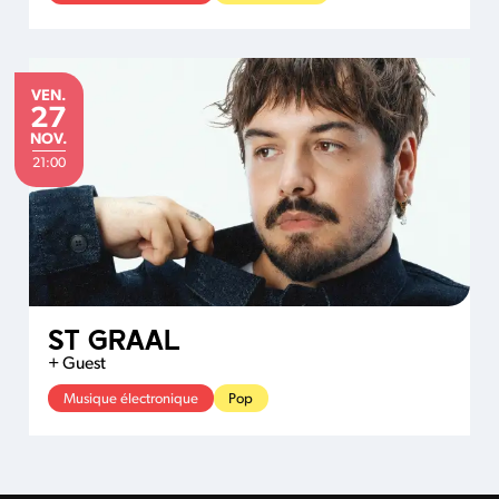
VENDREDI
VEN.
27
NOVEMBRE
NOV.
21:00
ST GRAAL
+ Guest
Musique électronique
Pop