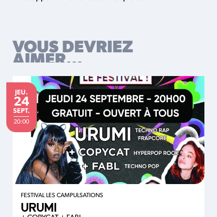
VOUS DEVRIEZ
AIMER…
JEUDI
JEU.
24
SEPTEMBRE
SEPT.
20:00
FESTIVAL LES CAMPULSATIONS
URUMI