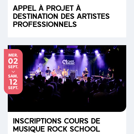
APPEL À PROJET À
DESTINATION DES ARTISTES
PROFESSIONNELS
MERCREDI
du
au
MER.
02
SEPTEMBRE
SEPT.
SAMEDI
SAM.
12
SEPTEMBRE
SEPT.
INSCRIPTIONS COURS DE
MUSIQUE ROCK SCHOOL