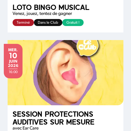
LOTO BINGO MUSICAL
Venez, jouez, tentez de gagner
Terminé
Dans le Club
Gratuit !
MERCREDI
MER.
10
JUIN
JUIN
2026
16:00
SESSION PROTECTIONS
AUDITIVES SUR MESURE
avec Ear Care