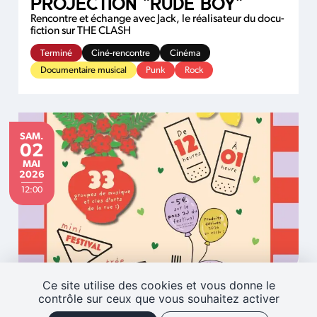
PROJECTION "RUDE BOY"
Rencontre et échange avec Jack, le réalisateur du docu-
fiction sur THE CLASH
Terminé
Ciné-rencontre
Cinéma
Documentaire musical
Punk
Rock
SAMEDI
SAM.
02
MAI
MAI
2026
12:00
Ce site utilise des cookies et vous donne le
MUSICALARUE SUR UN
contrôle sur ceux que vous souhaitez activer
PLATEAU