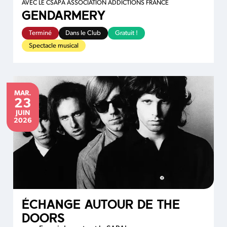
AVEC LE CSAPA ASSOCIATION ADDICTIONS FRANCE
GENDARMERY
Terminé
Dans le Club
Gratuit !
Spectacle musical
MARDI
MAR.
23
JUIN
JUIN
2026
ÉCHANGE AUTOUR DE THE
DOORS