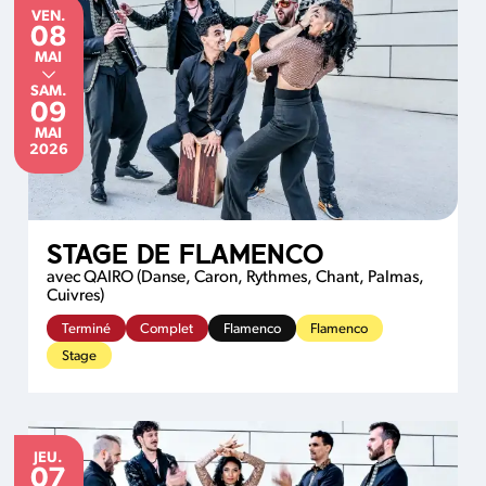
VENDREDI
du
au
VEN.
08
MAI
MAI
SAMEDI
SAM.
09
MAI
MAI
2026
STAGE DE FLAMENCO
avec QAIRO (Danse, Caron, Rythmes, Chant, Palmas,
Cuivres)
Terminé
Complet
Flamenco
Flamenco
Stage
JEUDI
JEU.
07