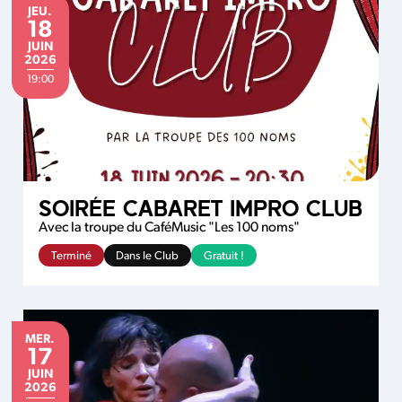
JEUDI
JEU.
18
JUIN
JUIN
2026
19:00
SOIRÉE CABARET IMPRO CLUB
Avec la troupe du CaféMusic "Les 100 noms"
Terminé
Dans le Club
Gratuit !
MERCREDI
MER.
17
JUIN
JUIN
2026