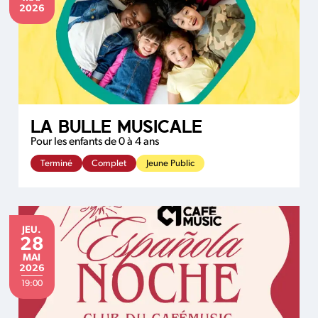
2026
LA BULLE MUSICALE
Pour les enfants de 0 à 4 ans
Terminé
Complet
Jeune Public
JEUDI
JEU.
28
MAI
MAI
2026
19:00