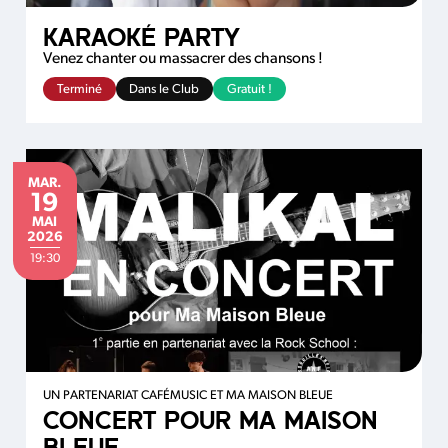
KARAOKÉ PARTY
Venez chanter ou massacrer des chansons !
Terminé
Dans le Club
Gratuit !
MARDI
MAR.
19
MAI
MAI
2026
19:30
UN PARTENARIAT CAFÉMUSIC ET MA MAISON BLEUE
CONCERT POUR MA MAISON
BLEUE