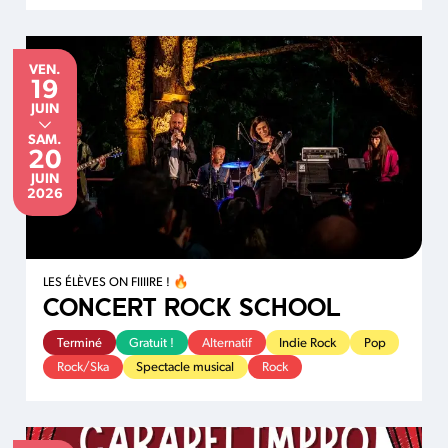
VENDREDI
du
au
VEN.
19
JUIN
JUIN
SAMEDI
SAM.
20
JUIN
JUIN
2026
LES ÉLÈVES ON FIIIIRE ! 🔥
CONCERT ROCK SCHOOL
Terminé
Gratuit !
Alternatif
Indie Rock
Pop
Rock/Ska
Spectacle musical
Rock