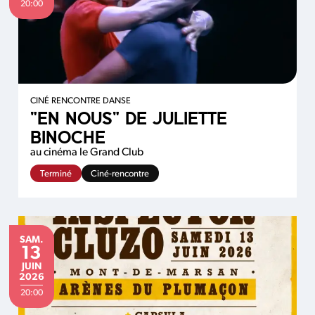
20:00
CINÉ RENCONTRE DANSE
"EN NOUS" DE JULIETTE
BINOCHE
au cinéma le Grand Club
Terminé
Ciné-rencontre
SAMEDI
SAM.
13
JUIN
JUIN
2026
20:00