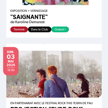
EXPOSITION + VERNISSAGE
"SAIGNANTE"
de Karoline Demarest
Terminé
Dans le Club
Gratuit !
DIMANCHE
DIM.
03
MAI
MAI
2026
18:00
EN PARTENARIAT AVEC LE FESTIVAL ROCK THIS TOWN DE PAU