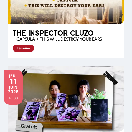
THE INSPECTOR CLUZO
+ CAPSULA + THIS WILL DESTROY YOUR EARS
Terminé
JEUDI
JEU.
11
JUIN
JUIN
2026
18:30