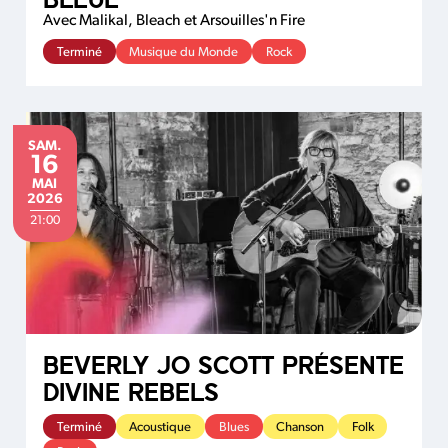
Avec Malikal, Bleach et Arsouilles'n Fire
Terminé
Musique du Monde
Rock
SAMEDI
SAM.
16
MAI
MAI
2026
21:00
BEVERLY JO SCOTT PRÉSENTE
DIVINE REBELS
Terminé
Acoustique
Blues
Chanson
Folk