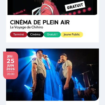
CINÉMA DE PLEIN AIR
Le Voyage de Chihiro
Terminé
Cinéma
Gratuit !
Jeune Public
JEUDI
JEU.
25
JUIN
JUIN
2026
20:00