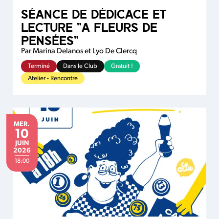
SÉANCE DE DÉDICACE ET
LECTURE "A FLEURS DE
PENSÉES"
Par Marina Delanos et Lyo De Clercq
Terminé
Dans le Club
Gratuit !
Atelier - Rencontre
MERCREDI
MER.
10
JUIN
JUIN
2026
18:00