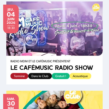
JEUDI
JEU.
04
JUIN
JUIN
2026
18:30
RADIO MDM ET LE CAFÉMUSIC PRÉSENTENT
LE CAFÉMUSIC RADIO SHOW
Terminé
Dans le Club
Gratuit !
Acoustique
SAMEDI
SAM.
30
MAI
MAI